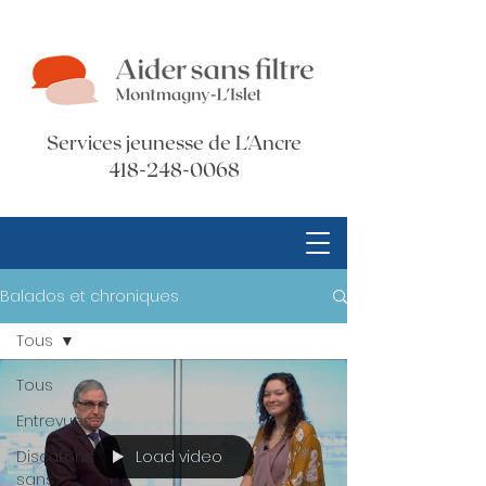
Services jeunesse de L'Ancre
418-248-0068
Balados et chroniques
Tous
Tous
Entrevues
Load video
Discutons
sans