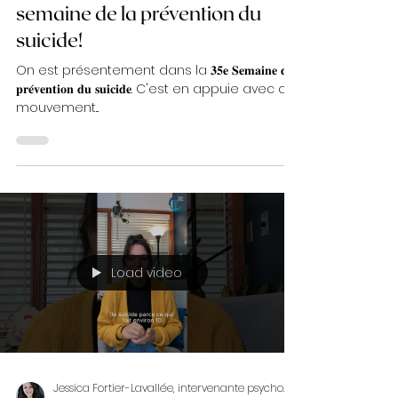
Jessica Fortier-Lavallée, intervenante psychosociale
4 févr. 2025
Une action simple dans cette
semaine de la prévention du
suicide!
On est présentement dans la 𝟑𝟓𝐞 𝐒𝐞𝐦𝐚𝐢𝐧𝐞 𝐝𝐞
𝐩𝐫𝐞́𝐯𝐞𝐧𝐭𝐢𝐨𝐧 𝐝𝐮 𝐬𝐮𝐢𝐜𝐢𝐝𝐞. C'est en appuie avec ce
mouvement...
Load video