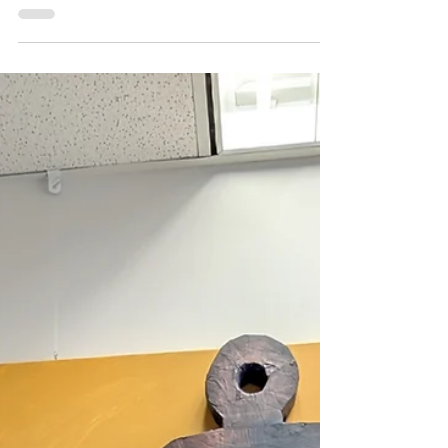
suicide, on voulait vous encourager à 𝗢𝗦𝗘𝗥
𝗣𝗢𝗦𝗘𝗥 𝗟𝗔 𝗤𝗨𝗘𝗦𝗧𝗜𝗢𝗡 si vous avez un
doute...