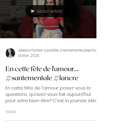
Load video
Jessica Fortier-Lavallée, intervenante psychosociale
14 févr. 2025
En cette fête de l'amour...
#santementale #lancre
En cette fête de l'amour, posez-vous la
questions, qu’avez-vous fait aujourd'hui
pour votre bien-être? C'est la journée idéale
pour de...