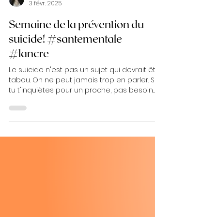
Jessica Fortier-Lavallée, intervenante psychosociale
3 févr. 2025
Semaine de la prévention du
suicide! #santementale
#lancre
Le suicide n'est pas un sujet qui devrait être
tabou. On ne peut jamais trop en parler. Si
tu t'inquiètes pour un proche, pas besoin
de...