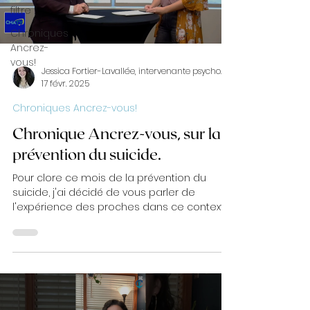
filtre
Chroniques
Ancrez-
vous!
Jessica Fortier-Lavallée, intervenante psychosociale
17 févr. 2025
Chroniques Ancrez-vous!
Chronique Ancrez-vous, sur la
prévention du suicide.
Pour clore ce mois de la prévention du
suicide, j'ai décidé de vous parler de
l'expérience des proches dans ce contexte.
Je vous invite...