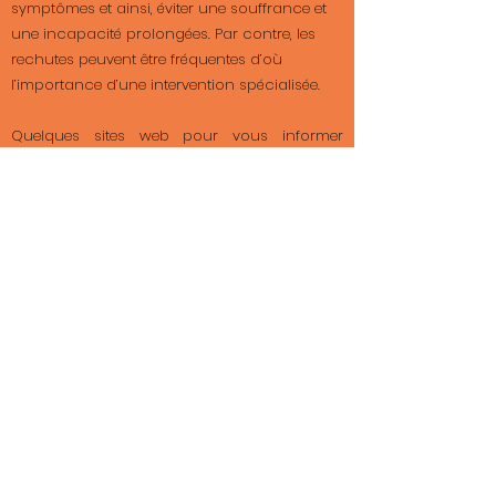
symptômes et ainsi, éviter une souffrance et
une incapacité prolongées. Par contre, les
rechutes peuvent être fréquentes d’où
l’importance d’une intervention spécialisée.
​Quelques sites web pour vous informer
davantage sur la psychose :
Programme premier épisode psychotique
En savoir plus sur la psychose
Accueil
Enjeux de santé mentale
Services