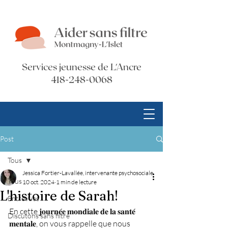
Services jeunesse de L'Ancre
418-248-0068
Post
Tous
Jessica Fortier-Lavallée, intervenante psychosociale
Tous
10 oct. 2024
1 min de lecture
L'histoire de Sarah!
Entrevues
En cette 𝐣𝐨𝐮𝐫𝐧𝐞́𝐞 𝐦𝐨𝐧𝐝𝐢𝐚𝐥𝐞 𝐝𝐞 𝐥𝐚 𝐬𝐚𝐧𝐭𝐞́ 
Discutons sans filtre
𝐦𝐞𝐧𝐭𝐚𝐥𝐞, on vous rappelle que nous 