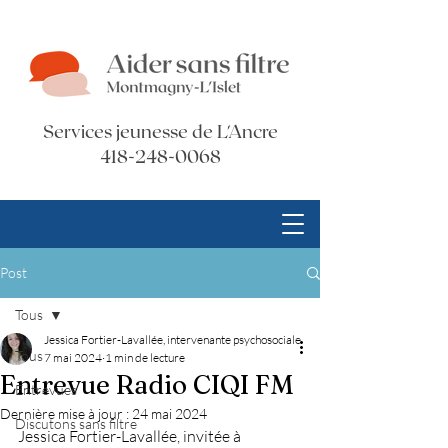
Services jeunesse de L'Ancre
418-248-0068
Post
Tous
Jessica Fortier-Lavallée, intervenante psychosociale
Tous
7 mai 2024
1 min de lecture
Entrevue Radio CIQI FM
Entrevues
Dernière mise à jour :
24 mai 2024
Discutons sans filtre
Jessica Fortier-Lavallée, invitée 
à 