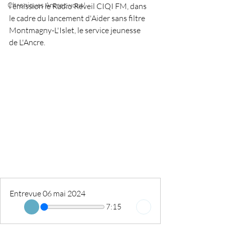
Chroniques Ancrez-vous!
l'émission le Radio Réveil CIQI FM, dans 
le cadre du lancement d'Aider sans filtre 
Montmagny-L'Islet, le service jeunesse 
de L'Ancre.
Entrevue 06 mai 2024
7:15