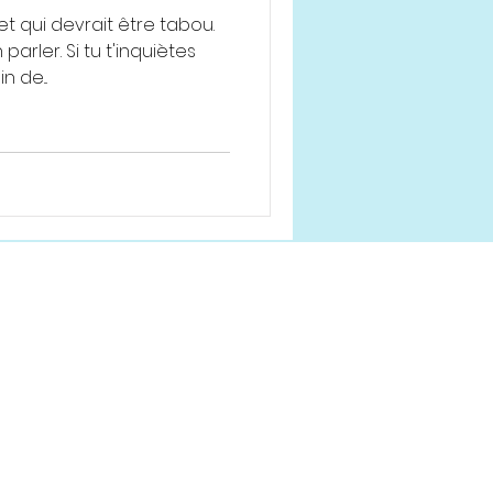
et qui devrait être tabou.
arler. Si tu t'inquiètes
 de...
Aider sans filtre Montmagny-L'Islet
L'Ancre
182, avenue de la Fabrique,
suite 103
Montmagny, Québec G5V 2J8
intervenante.jeunesse@lancre.or