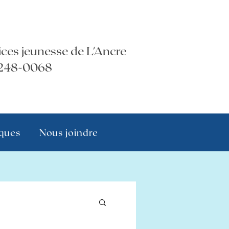
ices jeunesse de L'Ancre
248-0068
iques
Nous joindre