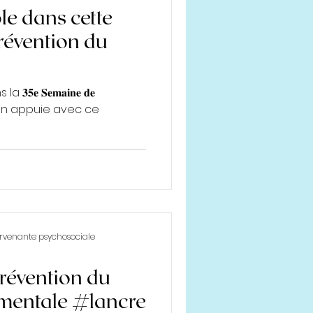
le dans cette
révention du
𝐞 𝐒𝐞𝐦𝐚𝐢𝐧𝐞 𝐝𝐞
𝐞. C'est en appuie avec ce
tervenante psychosociale
révention du
ementale #lancre