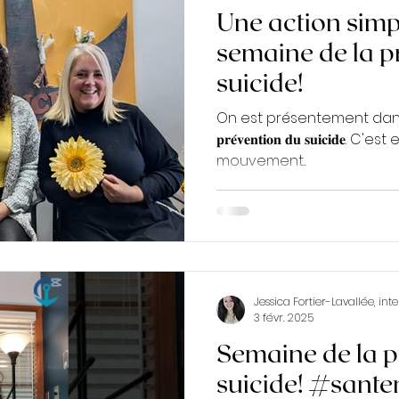
Une action simp
semaine de la p
suicide!
On est présentement dans la 𝟑𝟓
𝐩𝐫𝐞́𝐯𝐞𝐧𝐭𝐢𝐨𝐧 𝐝𝐮 𝐬𝐮𝐢𝐜𝐢
mouvement...
Jessica Fortier-Lavallée, in
3 févr. 2025
Semaine de la p
suicide! #sant