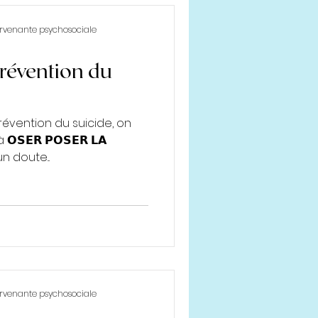
tervenante psychosociale
révention du
évention du suicide, on
𝗦𝗘𝗥 𝗣𝗢𝗦𝗘𝗥 𝗟𝗔
un doute...
tervenante psychosociale