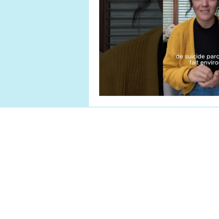
Accueil
Enjeux de santé mentale
Services
Nous joindre
Politique de
confidentialité