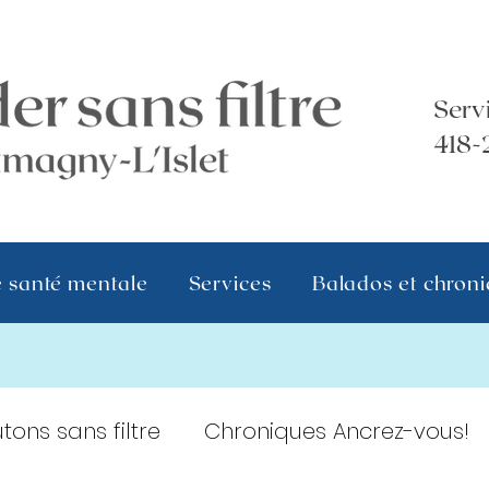
Serv
418-
 santé mentale
Services
Balados et chron
tons sans filtre
Chroniques Ancrez-vous!