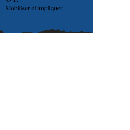
Mobiliser et impliquer
Accueil
Enjeux de santé mentale
Services
Nous joindre
Politique de confidentialité