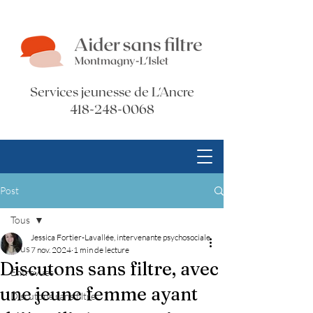
Services jeunesse de L'Ancre
418-248-0068
Post
Tous
Jessica Fortier-Lavallée, intervenante psychosociale
Tous
7 nov. 2024
1 min de lecture
Discutons sans filtre, avec
Entrevues
une jeune femme ayant
Discutons sans filtre