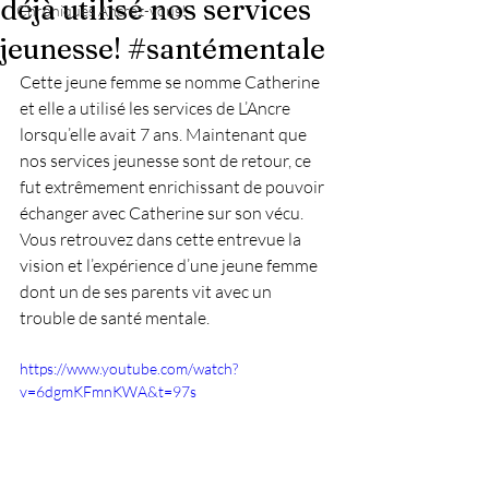
déjà utilisé nos services
Chroniques Ancrez-vous!
jeunesse! #santémentale
Cette jeune femme se nomme Catherine 
et elle a utilisé les services de L’Ancre 
lorsqu’elle avait 7 ans. Maintenant que 
nos services jeunesse sont de retour, ce 
fut extrêmement enrichissant de pouvoir 
échanger avec Catherine sur son vécu. 
Vous retrouvez dans cette entrevue la 
vision et l’expérience d’une jeune femme 
dont un de ses parents vit avec un 
trouble de santé mentale.
https://www.youtube.com/watch?
v=6dgmKFmnKWA&t=97s