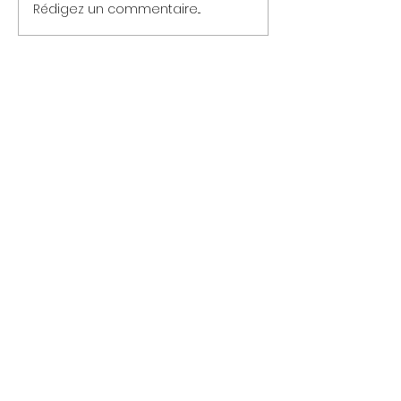
Rédigez un commentaire...
Retour sur l'année 2024 à
Accueil
L'Ancre et souhaits pour 2025!
Enjeux de santé mentale
#santementale
Services
Nous joindre
Politique de confidentialité