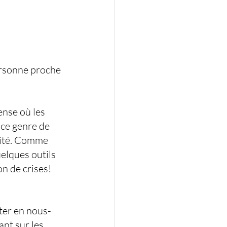
personne proche 
ense où les 
ce genre de 
urité. Comme 
uelques outils 
on de crises!
ter en nous-
nt sur les 