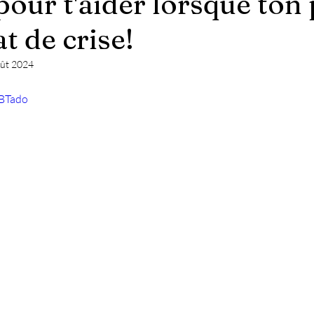
pour t'aider lorsque ton
at de crise!
oût 2024
6BTado