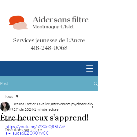
Services jeunesse de L'Ancre
418-248-0068
Post
Tous
Jessica Fortier-Lavallée, intervenante psychosociale
Tous
27 juin 2024
1 min de lecture
Être heureux s'apprend!
Entrevues
https://youtu.be/n2XXeQR5LAc?
Discutons sans filtre
si=_auoa6EZO90lYvCC